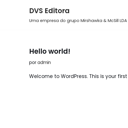
DVS Editora
Pular
Uma empresa do grupo Mirshawka & McSill LDA
para
o
conteúdo
Hello world!
por
admin
Welcome to WordPress. This is your first p